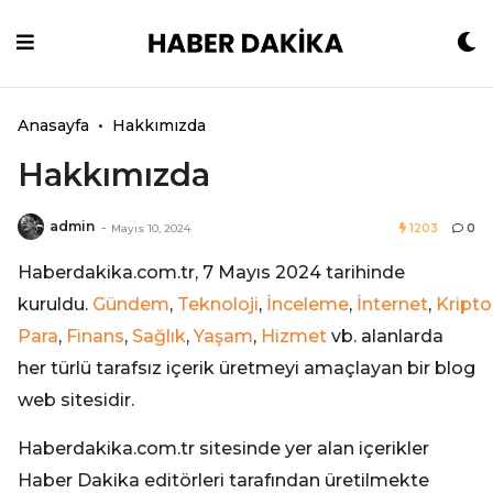
Skip
to
content
Anasayfa
•
Hakkımızda
Hakkımızda
admin
-
Mayıs 10, 2024
1203
0
Haberdakika.com.tr, 7 Mayıs 2024 tarihinde
kuruldu.
Gündem
,
Teknoloji
,
İnceleme
,
İnternet
,
Kripto
Para
,
Finans
,
Sağlık
,
Yaşam
,
Hizmet
vb. alanlarda
her türlü tarafsız içerik üretmeyi amaçlayan bir blog
web sitesidir.
Haberdakika.com.tr sitesinde yer alan içerikler
Haber Dakika editörleri tarafından üretilmekte